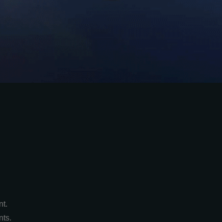
nt.
nts.