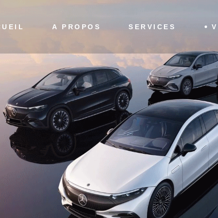
Véhicules 
CUEIL
A PROPOS
SERVICES
V
Véhicules 
Véhi
Véhi
Stock véhicules neufs