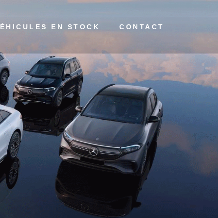
occasions – 90 en stock
ÉHICULES EN STOCK
CONTACT
neufs – 32 en stock
cules occasions – 90 en stock
cules neufs – 32 en stock