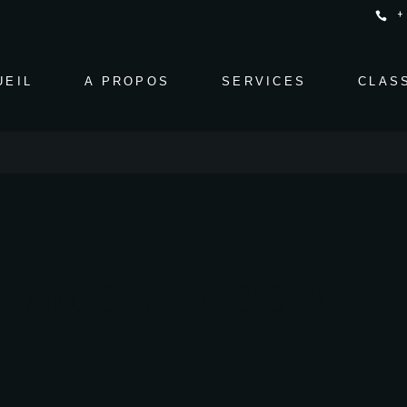
+
UEIL
A PROPOS
SERVICES
CLAS
es-AMG GLE 63 et GLS 63. V8-