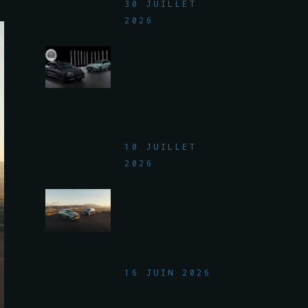
30 JUILLET
2026
La nouvelle AMG CLA
45 4MATIC+. Plus
rapide, plus agile et
encore plus de plaisir
de conduire.
10 JUILLET
2026
Les nouvelles
Mercedes-AMG GLE 63
et GLS 63. V8-Power à
son meilleur.
16 JUIN 2026