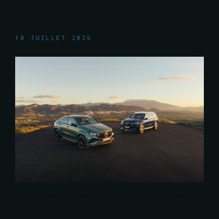
La nouvelle AMG CLA 45 4MATIC+. Plus rapide, plus agile et
encore plus de plaisir de conduire.
10 JUILLET 2026
Les nouvelles Mercedes-AMG GLE 63 et GLS 63. V8-Power à
son meilleur.